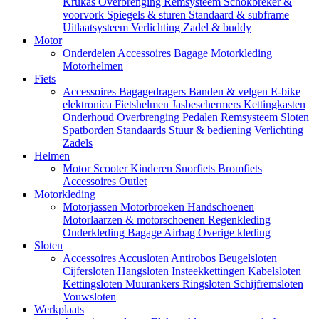
Krukas
Overbrenging
Remsysteem
Schokbreker &
voorvork
Spiegels & sturen
Standaard & subframe
Uitlaatsysteem
Verlichting
Zadel & buddy
Motor
Onderdelen
Accessoires
Bagage
Motorkleding
Motorhelmen
Fiets
Accessoires
Bagagedragers
Banden & velgen
E-bike
elektronica
Fietshelmen
Jasbeschermers
Kettingkasten
Onderhoud
Overbrenging
Pedalen
Remsysteem
Sloten
Spatborden
Standaards
Stuur & bediening
Verlichting
Zadels
Helmen
Motor
Scooter
Kinderen
Snorfiets
Bromfiets
Accessoires
Outlet
Motorkleding
Motorjassen
Motorbroeken
Handschoenen
Motorlaarzen & motorschoenen
Regenkleding
Onderkleding
Bagage
Airbag
Overige kleding
Sloten
Accessoires
Accusloten
Antirobos
Beugelsloten
Cijfersloten
Hangsloten
Insteekkettingen
Kabelsloten
Kettingsloten
Muurankers
Ringsloten
Schijfremsloten
Vouwsloten
Werkplaats