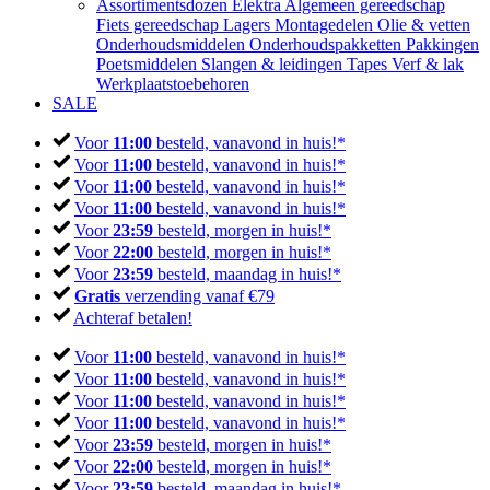
Assortimentsdozen
Elektra
Algemeen gereedschap
Fiets gereedschap
Lagers
Montagedelen
Olie & vetten
Onderhoudsmiddelen
Onderhoudspakketten
Pakkingen
Poetsmiddelen
Slangen & leidingen
Tapes
Verf & lak
Werkplaatstoebehoren
SALE
Voor
11:00
besteld, vanavond in huis!*
Voor
11:00
besteld, vanavond in huis!*
Voor
11:00
besteld, vanavond in huis!*
Voor
11:00
besteld, vanavond in huis!*
Voor
23:59
besteld, morgen in huis!*
Voor
22:00
besteld, morgen in huis!*
Voor
23:59
besteld, maandag in huis!*
Gratis
verzending vanaf €79
Achteraf betalen!
Voor
11:00
besteld, vanavond in huis!*
Voor
11:00
besteld, vanavond in huis!*
Voor
11:00
besteld, vanavond in huis!*
Voor
11:00
besteld, vanavond in huis!*
Voor
23:59
besteld, morgen in huis!*
Voor
22:00
besteld, morgen in huis!*
Voor
23:59
besteld, maandag in huis!*