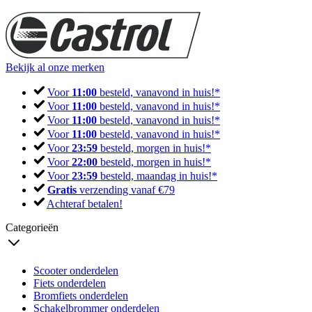
Bekijk al onze merken
Voor
11:00
besteld, vanavond in huis!*
Voor
11:00
besteld, vanavond in huis!*
Voor
11:00
besteld, vanavond in huis!*
Voor
11:00
besteld, vanavond in huis!*
Voor
23:59
besteld, morgen in huis!*
Voor
22:00
besteld, morgen in huis!*
Voor
23:59
besteld, maandag in huis!*
Gratis
verzending vanaf €79
Achteraf betalen!
Categorieën
Scooter onderdelen
Fiets onderdelen
Bromfiets onderdelen
Schakelbrommer onderdelen