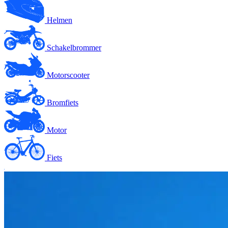
Helmen
Schakelbrommer
Motorscooter
Bromfiets
Motor
Fiets