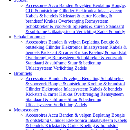
Scooter
Accessoires
Accu
Banden & velgen
Beplating
Bougie,
CDI & ontsteking
Cilinder
Elektronica
Inlaatsysteem
Kabels & hendels
Kickstart & carter
Koeling &
brandstof
Krukas
Overbrenging
Remsysteem
Schokbreker & voorvork
Spiegels & sturen
Standaard
& subframe
Uitlaatsysteem
Verlichting
Zadel & buddy
Schakelbrommer
Accessoires
Banden & velgen
Beplating
Bougie &
ontsteking
Cilinder
Elektronica
Inlaatsysteem
Kabels &
hendels
Kickstart & carter
Krukas
Koeling & brandstof
Overbrenging
Remsysteem
Schokbreker & voorvork
Standaard & subframe
Stuur & bediening
Uitlaatsysteem
Verlichting
Zadels
Bromfiets
Accessoires
Banden & velgen
Beplating
Schokbreker
& voorvork
Bougie & ontsteking
Koeling & brandstof
Cilinder
Elektronica
Inlaatsysteem
Kabels & hendels
Kickstart & carter
Krukas
Overbrenging
Remsysteem
Standaard & subframe
Stuur & bediening
Uitlaatsysteem
Verlichting
Zadels
Motorscooter
Accessoires
Accu
Banden & velgen
Beplating
Bougie
& ontsteking
Cilinder
Elektronica
Inlaatsysteem
Kabels
& hendels
Kickstart & Carter
Koeling & brandstof