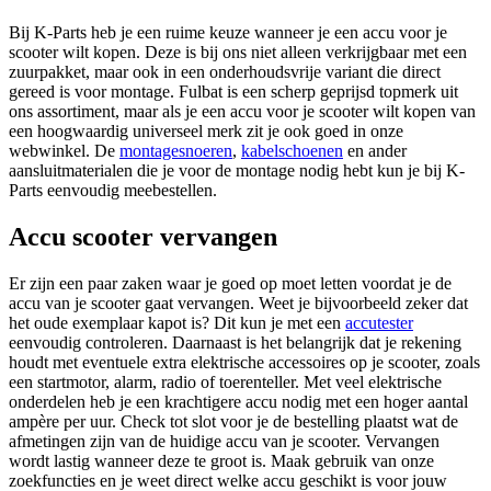
Bij K-Parts heb je een ruime keuze wanneer je een accu voor je
scooter wilt kopen. Deze is bij ons niet alleen verkrijgbaar met een
zuurpakket, maar ook in een onderhoudsvrije variant die direct
gereed is voor montage. Fulbat is een scherp geprijsd topmerk uit
ons assortiment, maar als je een accu voor je scooter wilt kopen van
een hoogwaardig universeel merk zit je ook goed in onze
webwinkel. De
montagesnoeren
,
kabelschoenen
en ander
aansluitmaterialen die je voor de montage nodig hebt kun je bij K-
Parts eenvoudig meebestellen.
Accu scooter vervangen
Er zijn een paar zaken waar je goed op moet letten voordat je de
accu van je scooter gaat vervangen. Weet je bijvoorbeeld zeker dat
het oude exemplaar kapot is? Dit kun je met een
accutester
eenvoudig controleren. Daarnaast is het belangrijk dat je rekening
houdt met eventuele extra elektrische accessoires op je scooter, zoals
een startmotor, alarm, radio of toerenteller. Met veel elektrische
onderdelen heb je een krachtigere accu nodig met een hoger aantal
ampère per uur. Check tot slot voor je de bestelling plaatst wat de
afmetingen zijn van de huidige accu van je scooter. Vervangen
wordt lastig wanneer deze te groot is. Maak gebruik van onze
zoekfuncties en je weet direct welke accu geschikt is voor jouw