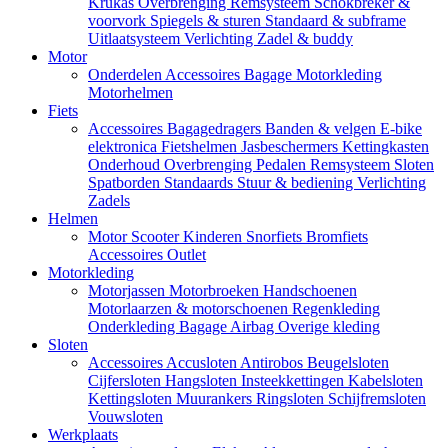
Krukas
Overbrenging
Remsysteem
Schokbreker &
voorvork
Spiegels & sturen
Standaard & subframe
Uitlaatsysteem
Verlichting
Zadel & buddy
Motor
Onderdelen
Accessoires
Bagage
Motorkleding
Motorhelmen
Fiets
Accessoires
Bagagedragers
Banden & velgen
E-bike
elektronica
Fietshelmen
Jasbeschermers
Kettingkasten
Onderhoud
Overbrenging
Pedalen
Remsysteem
Sloten
Spatborden
Standaards
Stuur & bediening
Verlichting
Zadels
Helmen
Motor
Scooter
Kinderen
Snorfiets
Bromfiets
Accessoires
Outlet
Motorkleding
Motorjassen
Motorbroeken
Handschoenen
Motorlaarzen & motorschoenen
Regenkleding
Onderkleding
Bagage
Airbag
Overige kleding
Sloten
Accessoires
Accusloten
Antirobos
Beugelsloten
Cijfersloten
Hangsloten
Insteekkettingen
Kabelsloten
Kettingsloten
Muurankers
Ringsloten
Schijfremsloten
Vouwsloten
Werkplaats