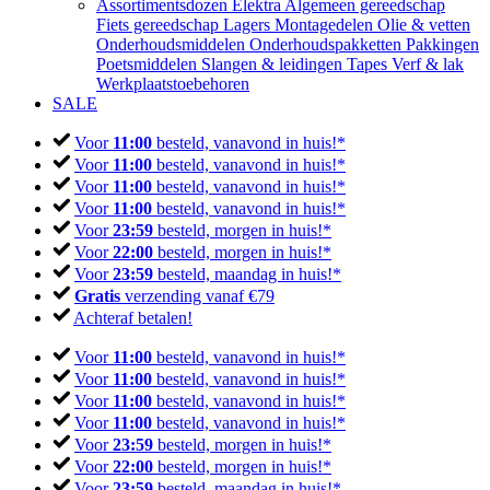
Assortimentsdozen
Elektra
Algemeen gereedschap
Fiets gereedschap
Lagers
Montagedelen
Olie & vetten
Onderhoudsmiddelen
Onderhoudspakketten
Pakkingen
Poetsmiddelen
Slangen & leidingen
Tapes
Verf & lak
Werkplaatstoebehoren
SALE
Voor
11:00
besteld, vanavond in huis!*
Voor
11:00
besteld, vanavond in huis!*
Voor
11:00
besteld, vanavond in huis!*
Voor
11:00
besteld, vanavond in huis!*
Voor
23:59
besteld, morgen in huis!*
Voor
22:00
besteld, morgen in huis!*
Voor
23:59
besteld, maandag in huis!*
Gratis
verzending vanaf €79
Achteraf betalen!
Voor
11:00
besteld, vanavond in huis!*
Voor
11:00
besteld, vanavond in huis!*
Voor
11:00
besteld, vanavond in huis!*
Voor
11:00
besteld, vanavond in huis!*
Voor
23:59
besteld, morgen in huis!*
Voor
22:00
besteld, morgen in huis!*
Voor
23:59
besteld, maandag in huis!*