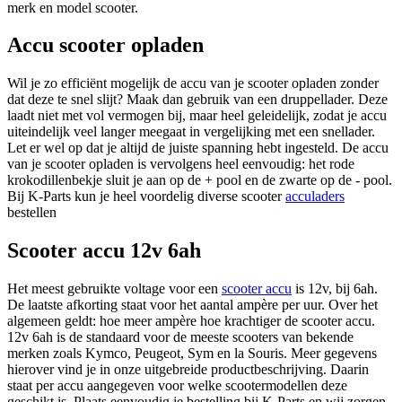
merk en model scooter.
Accu scooter opladen
Wil je zo efficiënt mogelijk de accu van je scooter opladen zonder
dat deze te snel slijt? Maak dan gebruik van een druppellader. Deze
laadt niet met vol vermogen bij, maar heel geleidelijk, zodat je accu
uiteindelijk veel langer meegaat in vergelijking met een snellader.
Let er wel op dat je altijd de juiste spanning hebt ingesteld. De accu
van je scooter opladen is vervolgens heel eenvoudig: het rode
krokodillenbekje sluit je aan op de + pool en de zwarte op de - pool.
Bij K-Parts kun je heel voordelig diverse scooter
acculaders
bestellen
Scooter accu 12v 6ah
Het meest gebruikte voltage voor een
scooter accu
is 12v, bij 6ah.
De laatste afkorting staat voor het aantal ampère per uur. Over het
algemeen geldt: hoe meer ampère hoe krachtiger de scooter accu.
12v 6ah is de standaard voor de meeste scooters van bekende
merken zoals Kymco, Peugeot, Sym en la Souris. Meer gegevens
hierover vind je in onze uitgebreide productbeschrijving. Daarin
staat per accu aangegeven voor welke scootermodellen deze
geschikt is. Plaats eenvoudig je bestelling bij K-Parts en wij zorgen