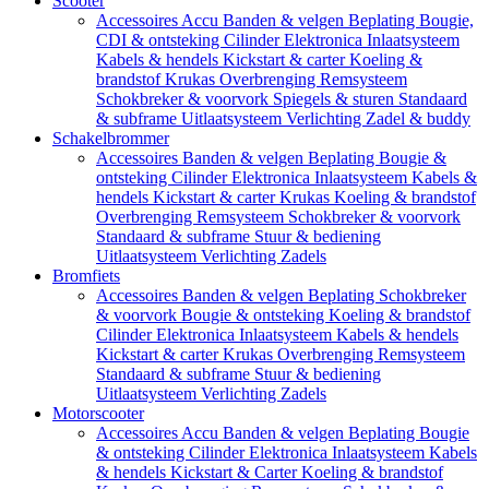
Scooter
Accessoires
Accu
Banden & velgen
Beplating
Bougie,
CDI & ontsteking
Cilinder
Elektronica
Inlaatsysteem
Kabels & hendels
Kickstart & carter
Koeling &
brandstof
Krukas
Overbrenging
Remsysteem
Schokbreker & voorvork
Spiegels & sturen
Standaard
& subframe
Uitlaatsysteem
Verlichting
Zadel & buddy
Schakelbrommer
Accessoires
Banden & velgen
Beplating
Bougie &
ontsteking
Cilinder
Elektronica
Inlaatsysteem
Kabels &
hendels
Kickstart & carter
Krukas
Koeling & brandstof
Overbrenging
Remsysteem
Schokbreker & voorvork
Standaard & subframe
Stuur & bediening
Uitlaatsysteem
Verlichting
Zadels
Bromfiets
Accessoires
Banden & velgen
Beplating
Schokbreker
& voorvork
Bougie & ontsteking
Koeling & brandstof
Cilinder
Elektronica
Inlaatsysteem
Kabels & hendels
Kickstart & carter
Krukas
Overbrenging
Remsysteem
Standaard & subframe
Stuur & bediening
Uitlaatsysteem
Verlichting
Zadels
Motorscooter
Accessoires
Accu
Banden & velgen
Beplating
Bougie
& ontsteking
Cilinder
Elektronica
Inlaatsysteem
Kabels
& hendels
Kickstart & Carter
Koeling & brandstof