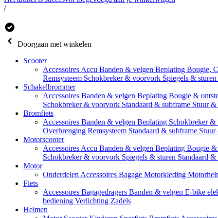
/
Doorgaan met winkelen
Scooter
Accessoires
Accu
Banden & velgen
Beplating
Bougie, 
Remsysteem
Schokbreker & voorvork
Spiegels & sture
Schakelbrommer
Accessoires
Banden & velgen
Beplating
Bougie & ontst
Schokbreker & voorvork
Standaard & subframe
Stuur &
Bromfiets
Accessoires
Banden & velgen
Beplating
Schokbreker &
Overbrenging
Remsysteem
Standaard & subframe
Stuur
Motorscooter
Accessoires
Accu
Banden & velgen
Beplating
Bougie & 
Schokbreker & voorvork
Spiegels & sturen
Standaard &
Motor
Onderdelen
Accessoires
Bagage
Motorkleding
Motorhel
Fiets
Accessoires
Bagagedragers
Banden & velgen
E-bike ele
bediening
Verlichting
Zadels
Helmen