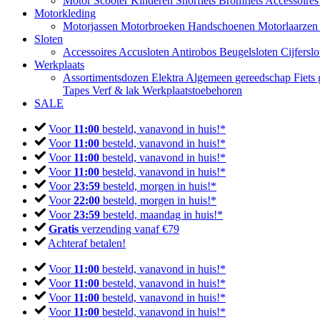
Motor
Scooter
Kinderen
Snorfiets
Bromfiets
Accessoire
Motorkleding
Motorjassen
Motorbroeken
Handschoenen
Motorlaarze
Sloten
Accessoires
Accusloten
Antirobos
Beugelsloten
Cijfersl
Werkplaats
Assortimentsdozen
Elektra
Algemeen gereedschap
Fiets
Tapes
Verf & lak
Werkplaatstoebehoren
SALE
Voor
11:00
besteld, vanavond in huis!*
Voor
11:00
besteld, vanavond in huis!*
Voor
11:00
besteld, vanavond in huis!*
Voor
11:00
besteld, vanavond in huis!*
Voor
23:59
besteld, morgen in huis!*
Voor
22:00
besteld, morgen in huis!*
Voor
23:59
besteld, maandag in huis!*
Gratis
verzending vanaf €79
Achteraf betalen!
Voor
11:00
besteld, vanavond in huis!*
Voor
11:00
besteld, vanavond in huis!*
Voor
11:00
besteld, vanavond in huis!*
Voor
11:00
besteld, vanavond in huis!*