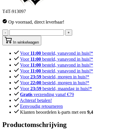
T4T-913097
Op voorraad, direct leverbaar!
-
+
In winkelwagen
Voor
11:00
besteld, vanavond in huis!*
Voor
11:00
besteld, vanavond in huis!*
Voor
11:00
besteld, vanavond in huis!*
Voor
11:00
besteld, vanavond in huis!*
Voor
23:59
besteld, morgen in huis!*
Voor
22:00
besteld, morgen in huis!*
Voor
23:59
besteld, maandag in huis!*
Gratis
verzending vanaf €79
Achteraf betalen!
Eenvoudig retourneren
Klanten beoordelen k-parts met een
9,4
Productomschrijving