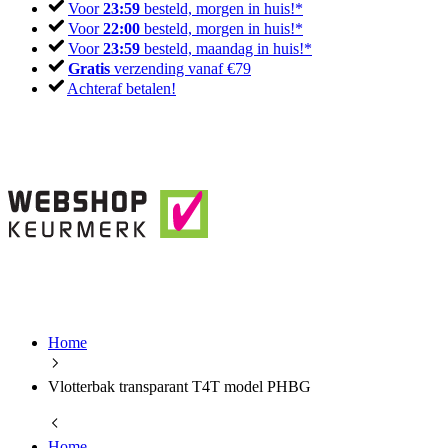
Voor
23:59
besteld, morgen in huis!*
Voor
22:00
besteld, morgen in huis!*
Voor
23:59
besteld, maandag in huis!*
Gratis
verzending vanaf €79
Achteraf betalen!
Home
Vlotterbak transparant T4T model PHBG
Home