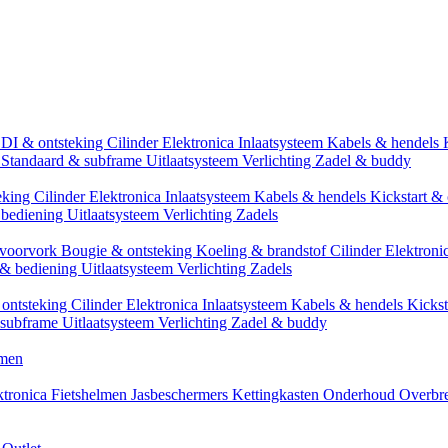
CDI & ontsteking
Cilinder
Elektronica
Inlaatsysteem
Kabels & hendels
n
Standaard & subframe
Uitlaatsysteem
Verlichting
Zadel & buddy
eking
Cilinder
Elektronica
Inlaatsysteem
Kabels & hendels
Kickstart & 
 bediening
Uitlaatsysteem
Verlichting
Zadels
 voorvork
Bougie & ontsteking
Koeling & brandstof
Cilinder
Elektroni
 & bediening
Uitlaatsysteem
Verlichting
Zadels
ontsteking
Cilinder
Elektronica
Inlaatsysteem
Kabels & hendels
Kickst
 subframe
Uitlaatsysteem
Verlichting
Zadel & buddy
men
ktronica
Fietshelmen
Jasbeschermers
Kettingkasten
Onderhoud
Overbr