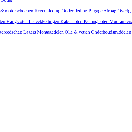
s
Outlet
n & motorschoenen
Regenkleding
Onderkleding
Bagage
Airbag
Overige
oten
Hangsloten
Insteekkettingen
Kabelsloten
Kettingsloten
Muuranker
 gereedschap
Lagers
Montagedelen
Olie & vetten
Onderhoudsmiddele