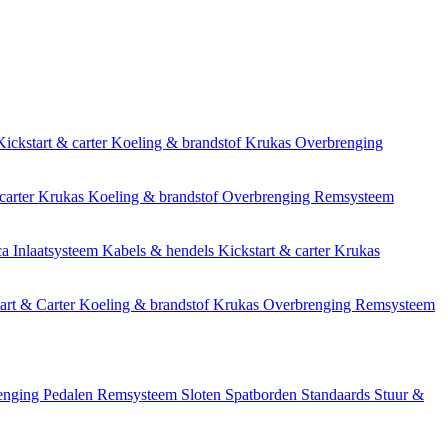
Kickstart & carter
Koeling & brandstof
Krukas
Overbrenging
carter
Krukas
Koeling & brandstof
Overbrenging
Remsysteem
ca
Inlaatsysteem
Kabels & hendels
Kickstart & carter
Krukas
art & Carter
Koeling & brandstof
Krukas
Overbrenging
Remsysteem
enging
Pedalen
Remsysteem
Sloten
Spatborden
Standaards
Stuur &